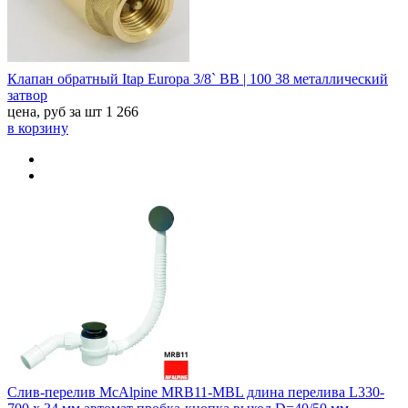
Клапан обратный Itap Europa 3/8` ВВ | 100 38 металлический
затвор
цена, руб за шт
1 266
в корзину
Слив-перелив McAlpine MRB11-MBL длина перелива L330-