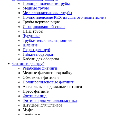
Полипропиленовые трубы
Медные трубы
Металлопластиковые трубы
Полиэтиленовые PEX из сшитого полиэтилена
Трубы нержавеющие
Из оцинкованной стали
ПНД трубы
Чугунные
Трубки теплоизоляционные
Шланги
Гофры для труб
Гибкие подводки
Кабели для обогрева
Фитинги для труб
Резьбовые фитинги
Медные фитинги под пайку
Обжимные фитинги
Полипропиленовые фитинги
Аксиальные надвижные фитинги
Пресс фитинги
Фитинги пнд
Фитинги для металлопластика
Штуцеры для шлангов
Муфты
Тройники