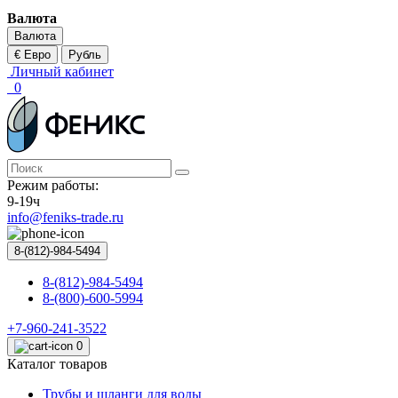
Валюта
Валюта
€ Евро
Рубль
Личный кабинет
0
Режим работы:
9-19ч
info@feniks-trade.ru
8-(812)-984-5494
8-(812)-984-5494
8-(800)-600-5994
+7-960-241-3522
0
Каталог товаров
Трубы и шланги для воды