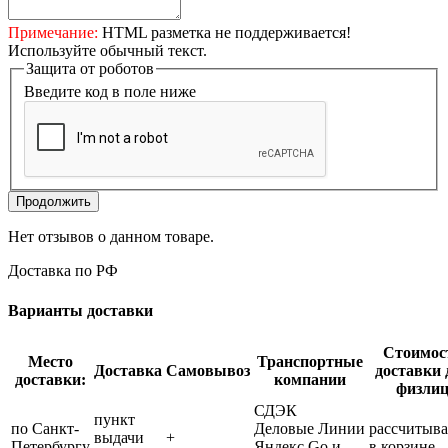
Примечание:
HTML разметка не поддерживается!
Используйте обычный текст.
Защита от роботов
Введите код в поле ниже
Продолжить
Нет отзывов о данном товаре.
Доставка по РФ
Варианты доставки
Стоимос
Место
Транспортные
Доставка
Самовывоз
доставки 
доставки:
компании
физли
СДЭК
пункт
по Санкт-
Деловые Линии
рассчитыва
выдачи
+
Петербургу
Яндекс Go и
в корзине