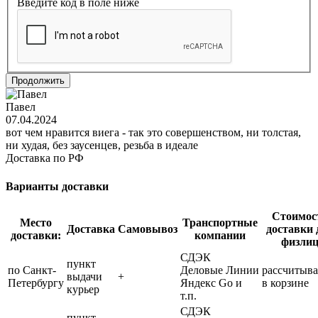
Введите код в поле ниже
Продолжить
Павел
07.04.2024
вот чем нравится виега - так это совершенством, ни толстая,
ни худая, без заусенцев, резьба в идеале
Доставка по РФ
Варианты доставки
Стоимос
Место
Транспортные
Доставка
Самовывоз
доставки 
доставки:
компании
физли
СДЭК
пункт
по Санкт-
Деловые Линии
рассчитыва
выдачи
+
Петербургу
Яндекс Go и
в корзине
курьер
т.п.
СДЭК
пункт