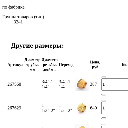
по фабрике
Группа товаров (тип)
3241
Другие размеры:
Диаметр
Диаметр
Цена,
Артикул
трубы,
резьбы,
Переход
Кол
руб
мм
дюймы
3/4"-1
3/4"-1
267568
387
1/4"
1/4"
1
1
267629
640
1/2"-2"
1/2"-2"