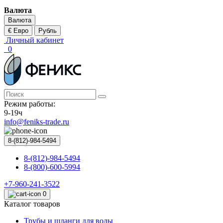
Валюта
Валюта
€ Евро
Рубль
Личный кабинет
0
Режим работы:
9-19ч
info@feniks-trade.ru
8-(812)-984-5494
8-(812)-984-5494
8-(800)-600-5994
+7-960-241-3522
0
Каталог товаров
Трубы и шланги для воды