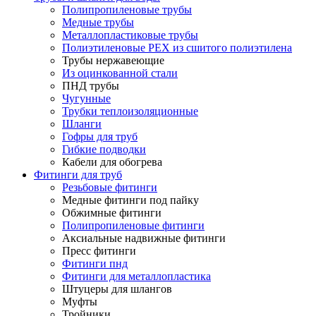
Полипропиленовые трубы
Медные трубы
Металлопластиковые трубы
Полиэтиленовые PEX из сшитого полиэтилена
Трубы нержавеющие
Из оцинкованной стали
ПНД трубы
Чугунные
Трубки теплоизоляционные
Шланги
Гофры для труб
Гибкие подводки
Кабели для обогрева
Фитинги для труб
Резьбовые фитинги
Медные фитинги под пайку
Обжимные фитинги
Полипропиленовые фитинги
Аксиальные надвижные фитинги
Пресс фитинги
Фитинги пнд
Фитинги для металлопластика
Штуцеры для шлангов
Муфты
Тройники