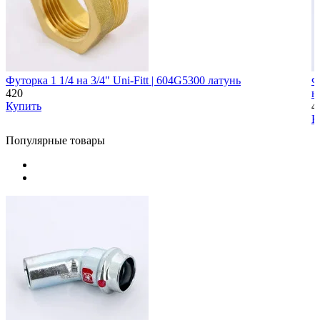
Футорка 1 1/4 на 3/4" Uni-Fitt | 604G5300 латунь
Ф
420
н
Купить
4
К
Популярные товары