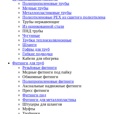
Полипропиленовые трубы
Медные трубы
Металлопластиковые трубы
Полиэтиленовые PEX из сшитого полиэтилена
Трубы нержавеющие
Из оцинкованной стали
ПНД трубы
Чугунные
Трубки теплоизоляционные
Шланги
Гофры для труб
Гибкие подводки
Кабели для обогрева
Фитинги для труб
Резьбовые фитинги
Медные фитинги под пайку
Обжимные фитинги
Полипропиленовые фитинги
Аксиальные надвижные фитинги
Пресс фитинги
Фитинги пнд
Фитинги для металлопластика
Штуцеры для шлангов
Муфты
Тройники