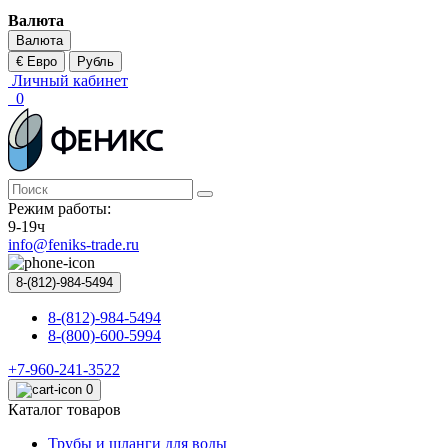
Валюта
Валюта
€ Евро
Рубль
Личный кабинет
0
Режим работы:
9-19ч
info@feniks-trade.ru
8-(812)-984-5494
8-(812)-984-5494
8-(800)-600-5994
+7-960-241-3522
0
Каталог товаров
Трубы и шланги для воды