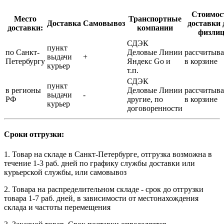
Стоимос
Место
Транспортные
Доставка
Самовывоз
доставки 
доставки:
компании
физли
СДЭК
пункт
по Санкт-
Деловые Линии
рассчитыва
выдачи
+
Петербургу
Яндекс Go и
в корзине
курьер
т.п.
СДЭК
пункт
в регионы
Деловые Линии
рассчитыва
выдачи
-
РФ
другие, по
в корзине
курьер
договоренности
Сроки отгрузки:
1. Товар на складе в Санкт-Петербурге, отгрузка возможна в
течение 1-3 раб. дней по графику службы доставки или
курьерской службы, или самовывоз
2. Товара на распределительном складе - срок до отгрузки
товара 1-7 раб. дней, в зависимости от местонахождения
склада и частоты перемещения