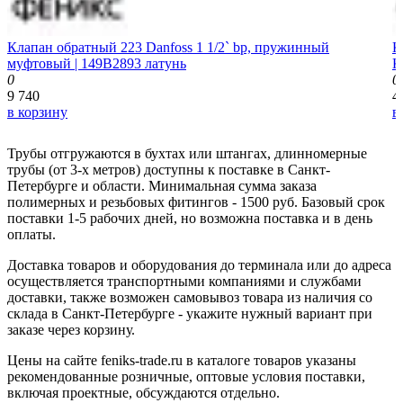
Клапан обратный 223 Danfoss 1 1/2` bp, пружинный
К
муфтовый | 149B2893 латунь
K
0
0
9 740
4
в корзину
в
Трубы отгружаются в бухтах или штангах, длинномерные
трубы (от 3-х метров) доступны к поставке в Санкт-
Петербурге и области. Минимальная сумма заказа
полимерных и резьбовых фитингов - 1500 руб. Базовый срок
поставки 1-5 рабочих дней, но возможна поставка и в день
оплаты.
Доставка товаров и оборудования до терминала или до адреса
осуществляется транспортными компаниями и службами
доставки, также возможен самовывоз товара из наличия со
склада в Санкт-Петербурге - укажите нужный вариант при
заказе через корзину.
Цены на сайте feniks-trade.ru в каталоге товаров указаны
рекомендованные розничные, оптовые условия поставки,
включая проектные, обсуждаются отдельно.