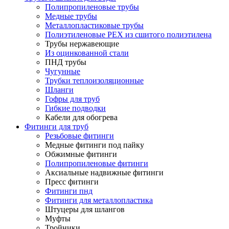
Полипропиленовые трубы
Медные трубы
Металлопластиковые трубы
Полиэтиленовые PEX из сшитого полиэтилена
Трубы нержавеющие
Из оцинкованной стали
ПНД трубы
Чугунные
Трубки теплоизоляционные
Шланги
Гофры для труб
Гибкие подводки
Кабели для обогрева
Фитинги для труб
Резьбовые фитинги
Медные фитинги под пайку
Обжимные фитинги
Полипропиленовые фитинги
Аксиальные надвижные фитинги
Пресс фитинги
Фитинги пнд
Фитинги для металлопластика
Штуцеры для шлангов
Муфты
Тройники