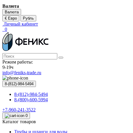
Валюта
Валюта
€ Евро
Рубль
Личный кабинет
0
Режим работы:
9-19ч
info@feniks-trade.ru
8-(812)-984-5494
8-(812)-984-5494
8-(800)-600-5994
+7-960-241-3522
0
Каталог товаров
Трубы и шланги для воды