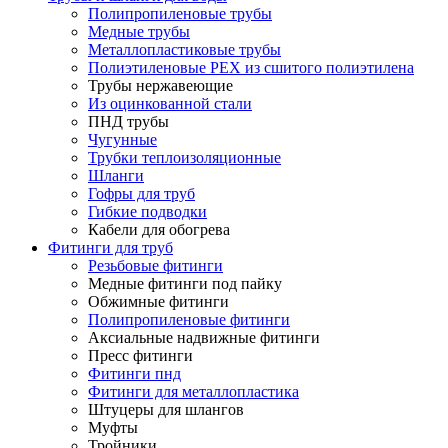
Полипропиленовые трубы
Медные трубы
Металлопластиковые трубы
Полиэтиленовые PEX из сшитого полиэтилена
Трубы нержавеющие
Из оцинкованной стали
ПНД трубы
Чугунные
Трубки теплоизоляционные
Шланги
Гофры для труб
Гибкие подводки
Кабели для обогрева
Фитинги для труб
Резьбовые фитинги
Медные фитинги под пайку
Обжимные фитинги
Полипропиленовые фитинги
Аксиальные надвижные фитинги
Пресс фитинги
Фитинги пнд
Фитинги для металлопластика
Штуцеры для шлангов
Муфты
Тройники