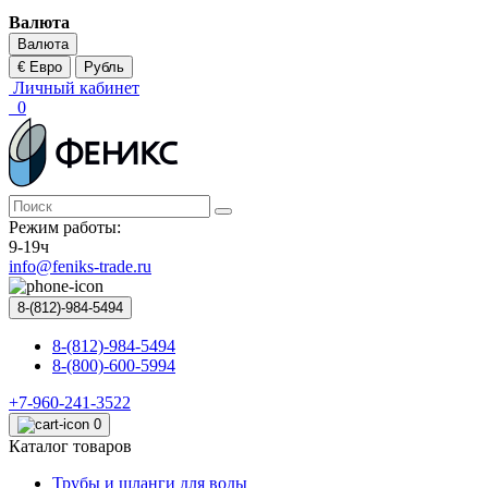
Валюта
Валюта
€ Евро
Рубль
Личный кабинет
0
Режим работы:
9-19ч
info@feniks-trade.ru
8-(812)-984-5494
8-(812)-984-5494
8-(800)-600-5994
+7-960-241-3522
0
Каталог товаров
Трубы и шланги для воды