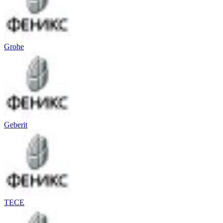
Grohe
Geberit
TECE