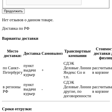
Продолжить
Нет отзывов о данном товаре.
Доставка по РФ
Варианты доставки
Стоимос
Место
Транспортные
Доставка
Самовывоз
доставки 
доставки:
компании
физли
СДЭК
пункт
по Санкт-
Деловые Линии
рассчитыва
выдачи
+
Петербургу
Яндекс Go и
в корзине
курьер
т.п.
СДЭК
пункт
в регионы
Деловые Линии
рассчитыва
выдачи
-
РФ
другие, по
в корзине
курьер
договоренности
Сроки отгрузки: