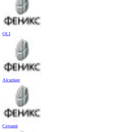
OLI
Alcaplast
Cersanit