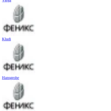
Viega
Kludi
Hansgrohe