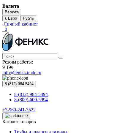
Валюта
Валюта
€ Евро
Рубль
Личный кабинет
0
Режим работы:
9-19ч
info@feniks-trade.ru
8-(812)-984-5494
8-(812)-984-5494
8-(800)-600-5994
+7-960-241-3522
0
Каталог товаров
Трубы и шланги для воды