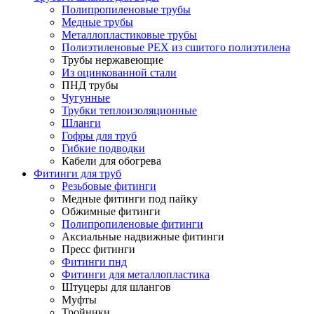
Полипропиленовые трубы
Медные трубы
Металлопластиковые трубы
Полиэтиленовые PEX из сшитого полиэтилена
Трубы нержавеющие
Из оцинкованной стали
ПНД трубы
Чугунные
Трубки теплоизоляционные
Шланги
Гофры для труб
Гибкие подводки
Кабели для обогрева
Фитинги для труб
Резьбовые фитинги
Медные фитинги под пайку
Обжимные фитинги
Полипропиленовые фитинги
Аксиальные надвижные фитинги
Пресс фитинги
Фитинги пнд
Фитинги для металлопластика
Штуцеры для шлангов
Муфты
Тройники