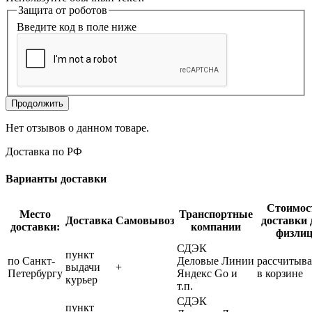
Защита от роботов
Введите код в поле ниже
Продолжить
Нет отзывов о данном товаре.
Доставка по РФ
Варианты доставки
Стоимос
Место
Транспортные
Доставка
Самовывоз
доставки 
доставки:
компании
физли
СДЭК
пункт
по Санкт-
Деловые Линии
рассчитыва
выдачи
+
Петербургу
Яндекс Go и
в корзине
курьер
т.п.
СДЭК
пункт