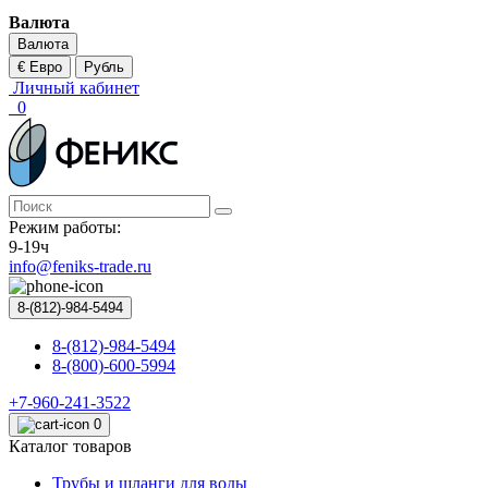
Валюта
Валюта
€ Евро
Рубль
Личный кабинет
0
Режим работы:
9-19ч
info@feniks-trade.ru
8-(812)-984-5494
8-(812)-984-5494
8-(800)-600-5994
+7-960-241-3522
0
Каталог товаров
Трубы и шланги для воды