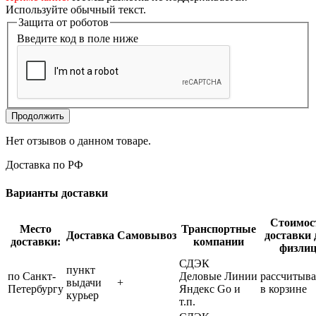
Используйте обычный текст.
Защита от роботов
Введите код в поле ниже
Продолжить
Нет отзывов о данном товаре.
Доставка по РФ
Варианты доставки
Стоимос
Место
Транспортные
Доставка
Самовывоз
доставки 
доставки:
компании
физли
СДЭК
пункт
по Санкт-
Деловые Линии
рассчитыва
выдачи
+
Петербургу
Яндекс Go и
в корзине
курьер
т.п.