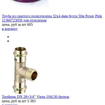
Труба из сшитого полиэтилена 32х4,4мм бухта 50м Рехау Pink
11360723050 для отопления
цена, руб за шт
605
в корзину
Тройник DN 28×3/4" Viega 194130 бронза
цена, руб за шт
5 383