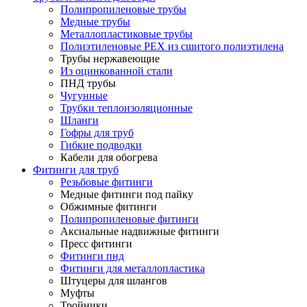
Полипропиленовые трубы
Медные трубы
Металлопластиковые трубы
Полиэтиленовые PEX из сшитого полиэтилена
Трубы нержавеющие
Из оцинкованной стали
ПНД трубы
Чугунные
Трубки теплоизоляционные
Шланги
Гофры для труб
Гибкие подводки
Кабели для обогрева
Фитинги для труб
Резьбовые фитинги
Медные фитинги под пайку
Обжимные фитинги
Полипропиленовые фитинги
Аксиальные надвижные фитинги
Пресс фитинги
Фитинги пнд
Фитинги для металлопластика
Штуцеры для шлангов
Муфты
Тройники