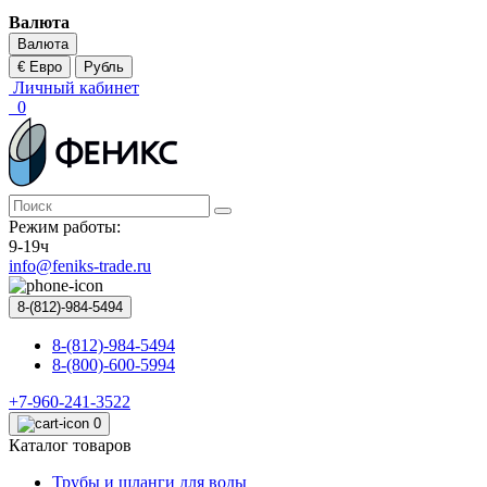
Валюта
Валюта
€ Евро
Рубль
Личный кабинет
0
Режим работы:
9-19ч
info@feniks-trade.ru
8-(812)-984-5494
8-(812)-984-5494
8-(800)-600-5994
+7-960-241-3522
0
Каталог товаров
Трубы и шланги для воды