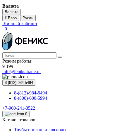
Валюта
Валюта
€ Евро
Рубль
Личный кабинет
0
Режим работы:
9-19ч
info@feniks-trade.ru
8-(812)-984-5494
8-(812)-984-5494
8-(800)-600-5994
+7-960-241-3522
0
Каталог товаров
Трубы и шланги для воды