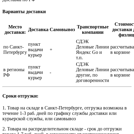
Варианты доставки
Стоимос
Место
Транспортные
Доставка
Самовывоз
доставки 
доставки:
компании
физли
СДЭК
пункт
по Санкт-
Деловые Линии
рассчитыва
выдачи
+
Петербургу
Яндекс Go и
в корзине
курьер
т.п.
СДЭК
пункт
в регионы
Деловые Линии
рассчитыва
выдачи
-
РФ
другие, по
в корзине
курьер
договоренности
Сроки отгрузки:
1. Товар на складе в Санкт-Петербурге, отгрузка возможна в
течение 1-3 раб. дней по графику службы доставки или
курьерской службы, или самовывоз
2. Товара на распределительном складе - срок до отгрузки