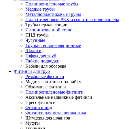
Полипропиленовые трубы
Медные трубы
Металлопластиковые трубы
Полиэтиленовые PEX из сшитого полиэтилена
Трубы нержавеющие
Из оцинкованной стали
ПНД трубы
Чугунные
Трубки теплоизоляционные
Шланги
Гофры для труб
Гибкие подводки
Кабели для обогрева
Фитинги для труб
Резьбовые фитинги
Медные фитинги под пайку
Обжимные фитинги
Полипропиленовые фитинги
Аксиальные надвижные фитинги
Пресс фитинги
Фитинги пнд
Фитинги для металлопластика
Штуцеры для шлангов
Муфты
Тройники