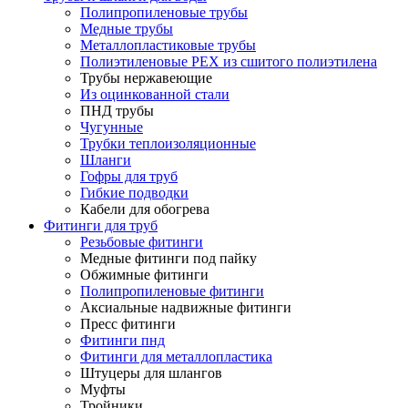
Полипропиленовые трубы
Медные трубы
Металлопластиковые трубы
Полиэтиленовые PEX из сшитого полиэтилена
Трубы нержавеющие
Из оцинкованной стали
ПНД трубы
Чугунные
Трубки теплоизоляционные
Шланги
Гофры для труб
Гибкие подводки
Кабели для обогрева
Фитинги для труб
Резьбовые фитинги
Медные фитинги под пайку
Обжимные фитинги
Полипропиленовые фитинги
Аксиальные надвижные фитинги
Пресс фитинги
Фитинги пнд
Фитинги для металлопластика
Штуцеры для шлангов
Муфты
Тройники