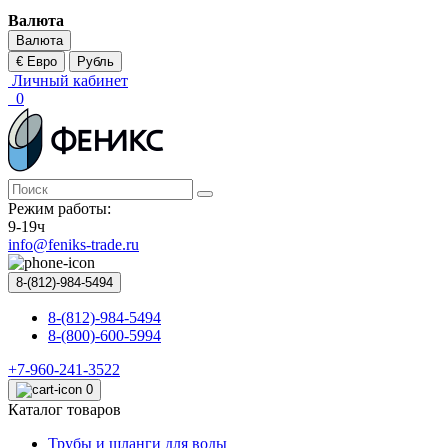
Валюта
Валюта
€ Евро
Рубль
Личный кабинет
0
Режим работы:
9-19ч
info@feniks-trade.ru
8-(812)-984-5494
8-(812)-984-5494
8-(800)-600-5994
+7-960-241-3522
0
Каталог товаров
Трубы и шланги для воды