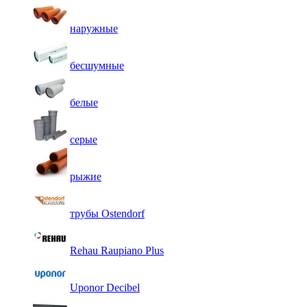
наружные
бесшумные
белые
серые
рыжие
трубы Ostendorf
Rehau Raupiano Plus
Uponor Decibel