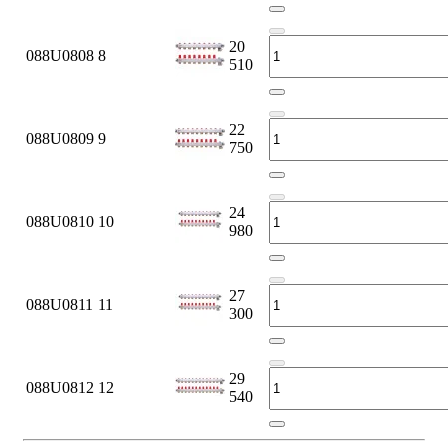
20
088U0808
8
510
22
088U0809
9
750
24
088U0810
10
980
27
088U0811
11
300
29
088U0812
12
540