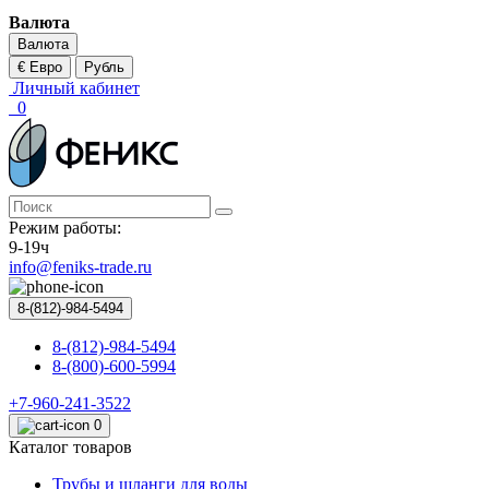
Валюта
Валюта
€ Евро
Рубль
Личный кабинет
0
Режим работы:
9-19ч
info@feniks-trade.ru
8-(812)-984-5494
8-(812)-984-5494
8-(800)-600-5994
+7-960-241-3522
0
Каталог товаров
Трубы и шланги для воды