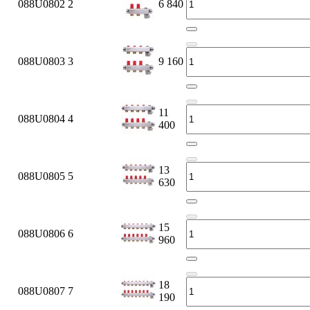
088U0802
2
6 840
088U0803
3
9 160
11
088U0804
4
400
13
088U0805
5
630
15
088U0806
6
960
18
088U0807
7
190