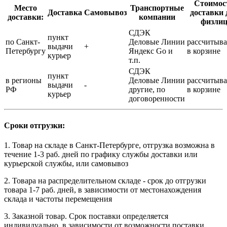
Стоимос
Место
Транспортные
Доставка
Самовывоз
доставки 
доставки:
компании
физли
СДЭК
пункт
по Санкт-
Деловые Линии
рассчитыва
выдачи
+
Петербургу
Яндекс Go и
в корзине
курьер
т.п.
СДЭК
пункт
в регионы
Деловые Линии
рассчитыва
выдачи
-
РФ
другие, по
в корзине
курьер
договоренности
Сроки отгрузки:
1. Товар на складе в Санкт-Петербурге, отгрузка возможна в
течение 1-3 раб. дней по графику службы доставки или
курьерской службы, или самовывоз
2. Товара на распределительном складе - срок до отгрузки
товара 1-7 раб. дней, в зависимости от местонахождения
склада и частоты перемещения
3. Заказной товар. Срок поставки определяется
индивидуально, в зависимости от возможности поставки