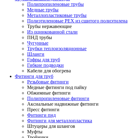
Полипропиленовые трубы
Медные трубы
Металлопластиковые трубы
Полиэтиленовые PEX из сшитого полиэтилена
Трубы нержавеющие
Из оцинкованной стали
ПНД трубы
Чугунные
Трубки теплоизоляционные
Шланги
Гофры для труб
Гибкие подводки
Кабели для обогрева
Фитинги для труб
Резьбовые фитинги
Медные фитинги под пайку
Обжимные фитинги
Полипропиленовые фитинги
Аксиальные надвижные фитинги
Пресс фитинги
Фитинги пнд
Фитинги для металлопластика
Штуцеры для шлангов
Муфты
Тройники