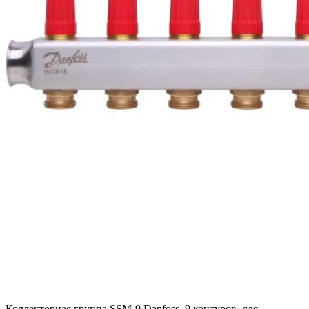
Коллекторная группа SSM-9 Danfoss, 9 контуров, для