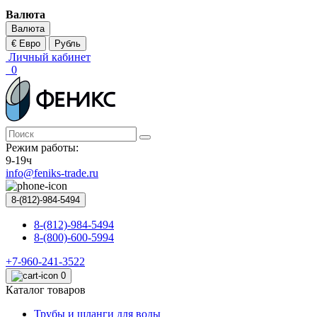
Валюта
Валюта
€ Евро
Рубль
Личный кабинет
0
Режим работы:
9-19ч
info@feniks-trade.ru
8-(812)-984-5494
8-(812)-984-5494
8-(800)-600-5994
+7-960-241-3522
0
Каталог товаров
Трубы и шланги для воды