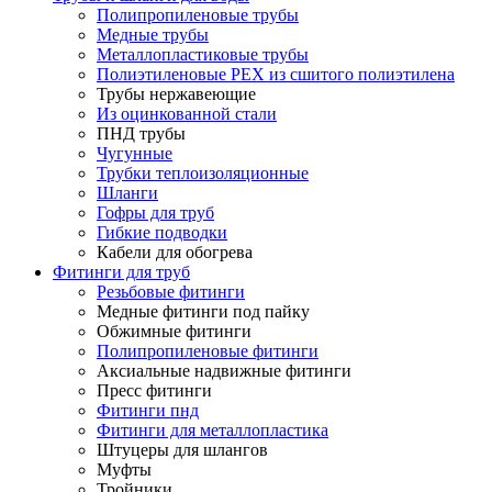
Полипропиленовые трубы
Медные трубы
Металлопластиковые трубы
Полиэтиленовые PEX из сшитого полиэтилена
Трубы нержавеющие
Из оцинкованной стали
ПНД трубы
Чугунные
Трубки теплоизоляционные
Шланги
Гофры для труб
Гибкие подводки
Кабели для обогрева
Фитинги для труб
Резьбовые фитинги
Медные фитинги под пайку
Обжимные фитинги
Полипропиленовые фитинги
Аксиальные надвижные фитинги
Пресс фитинги
Фитинги пнд
Фитинги для металлопластика
Штуцеры для шлангов
Муфты
Тройники