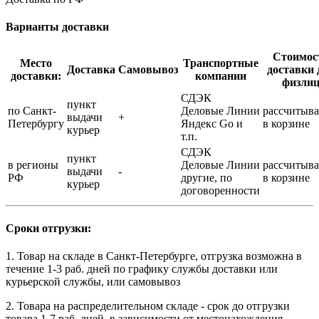
Варианты доставки
Стоимос
Место
Транспортные
Доставка
Самовывоз
доставки 
доставки:
компании
физли
СДЭК
пункт
по Санкт-
Деловые Линии
рассчитыва
выдачи
+
Петербургу
Яндекс Go и
в корзине
курьер
т.п.
СДЭК
пункт
в регионы
Деловые Линии
рассчитыва
выдачи
-
РФ
другие, по
в корзине
курьер
договоренности
Сроки отгрузки:
1. Товар на складе в Санкт-Петербурге, отгрузка возможна в
течение 1-3 раб. дней по графику службы доставки или
курьерской службы, или самовывоз
2. Товара на распределительном складе - срок до отгрузки
товара 1-7 раб. дней, в зависимости от местонахождения