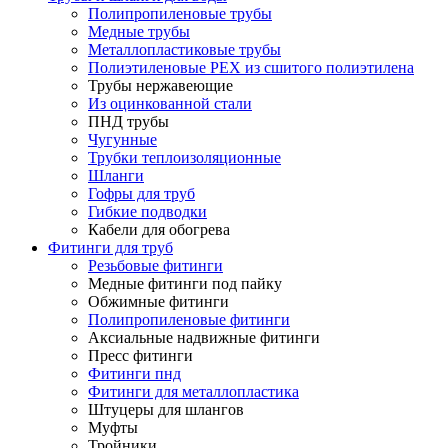
Полипропиленовые трубы
Медные трубы
Металлопластиковые трубы
Полиэтиленовые PEX из сшитого полиэтилена
Трубы нержавеющие
Из оцинкованной стали
ПНД трубы
Чугунные
Трубки теплоизоляционные
Шланги
Гофры для труб
Гибкие подводки
Кабели для обогрева
Фитинги для труб
Резьбовые фитинги
Медные фитинги под пайку
Обжимные фитинги
Полипропиленовые фитинги
Аксиальные надвижные фитинги
Пресс фитинги
Фитинги пнд
Фитинги для металлопластика
Штуцеры для шлангов
Муфты
Тройники