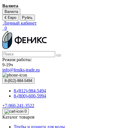
Валюта
Валюта
€ Евро
Рубль
Личный кабинет
0
Режим работы:
9-19ч
info@feniks-trade.ru
8-(812)-984-5494
8-(812)-984-5494
8-(800)-600-5994
+7-960-241-3522
0
Каталог товаров
Трубы и шланги для воды