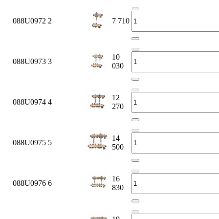
088U0972
2
7 710
10
088U0973
3
030
12
088U0974
4
270
14
088U0975
5
500
16
088U0976
6
830