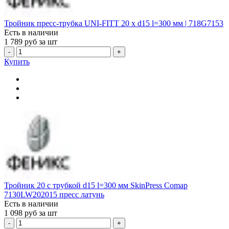
Тройник пресс-трубка UNI-FITT 20 x d15 l=300 мм | 718G7153
Есть в наличии
1 789
руб за шт
-
+
Купить
Тройник 20 с трубкой d15 l=300 мм SkinPress Comap
7130LW202015 пресс латунь
Есть в наличии
1 098
руб за шт
-
+