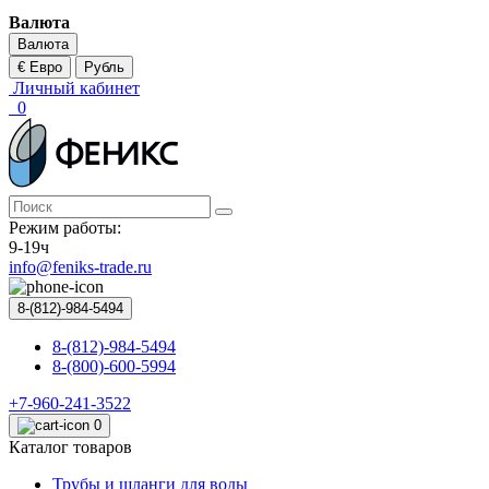
Валюта
Валюта
€ Евро
Рубль
Личный кабинет
0
Режим работы:
9-19ч
info@feniks-trade.ru
8-(812)-984-5494
8-(812)-984-5494
8-(800)-600-5994
+7-960-241-3522
0
Каталог товаров
Трубы и шланги для воды