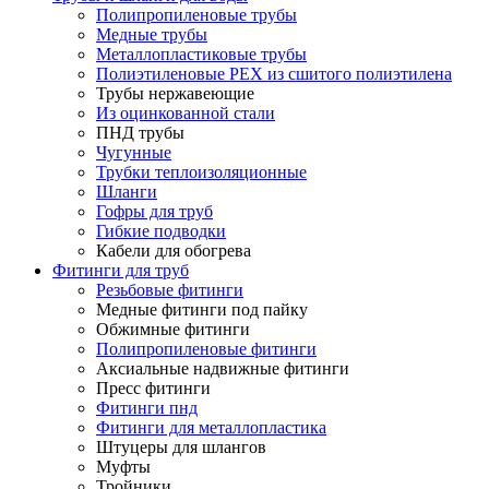
Полипропиленовые трубы
Медные трубы
Металлопластиковые трубы
Полиэтиленовые PEX из сшитого полиэтилена
Трубы нержавеющие
Из оцинкованной стали
ПНД трубы
Чугунные
Трубки теплоизоляционные
Шланги
Гофры для труб
Гибкие подводки
Кабели для обогрева
Фитинги для труб
Резьбовые фитинги
Медные фитинги под пайку
Обжимные фитинги
Полипропиленовые фитинги
Аксиальные надвижные фитинги
Пресс фитинги
Фитинги пнд
Фитинги для металлопластика
Штуцеры для шлангов
Муфты
Тройники