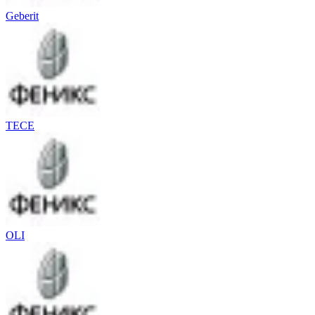
Geberit
TECE
OLI