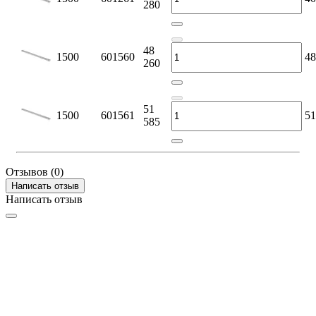
280
48
1500
601560
48
260
51
1500
601561
51
585
Отзывов (0)
Написать отзыв
Написать отзыв