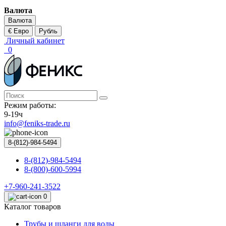
Валюта
Валюта
€ Евро
Рубль
Личный кабинет
0
Режим работы:
9-19ч
info@feniks-trade.ru
8-(812)-984-5494
8-(812)-984-5494
8-(800)-600-5994
+7-960-241-3522
0
Каталог товаров
Трубы и шланги для воды