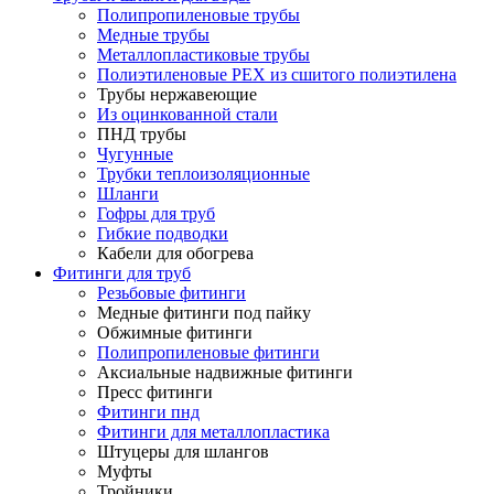
Полипропиленовые трубы
Медные трубы
Металлопластиковые трубы
Полиэтиленовые PEX из сшитого полиэтилена
Трубы нержавеющие
Из оцинкованной стали
ПНД трубы
Чугунные
Трубки теплоизоляционные
Шланги
Гофры для труб
Гибкие подводки
Кабели для обогрева
Фитинги для труб
Резьбовые фитинги
Медные фитинги под пайку
Обжимные фитинги
Полипропиленовые фитинги
Аксиальные надвижные фитинги
Пресс фитинги
Фитинги пнд
Фитинги для металлопластика
Штуцеры для шлангов
Муфты
Тройники