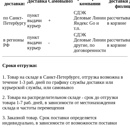
Доставка
Самовывоз
доставки 
доставки:
компании
физли
СДЭК
пункт
по Санкт-
Деловые Линии
рассчитыва
выдачи
+
Петербургу
Яндекс Go и
в корзине
курьер
т.п.
СДЭК
пункт
в регионы
Деловые Линии
рассчитыва
выдачи
-
РФ
другие, по
в корзине
курьер
договоренности
Сроки отгрузки:
1. Товар на складе в Санкт-Петербурге, отгрузка возможна в
течение 1-3 раб. дней по графику службы доставки или
курьерской службы, или самовывоз
2. Товара на распределительном складе - срок до отгрузки
товара 1-7 раб. дней, в зависимости от местонахождения
склада и частоты перемещения
3. Заказной товар. Срок поставки определяется
индивидуально, в зависимости от возможности поставки