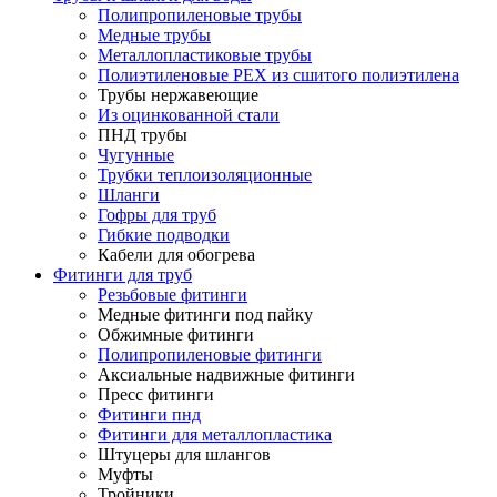
Полипропиленовые трубы
Медные трубы
Металлопластиковые трубы
Полиэтиленовые PEX из сшитого полиэтилена
Трубы нержавеющие
Из оцинкованной стали
ПНД трубы
Чугунные
Трубки теплоизоляционные
Шланги
Гофры для труб
Гибкие подводки
Кабели для обогрева
Фитинги для труб
Резьбовые фитинги
Медные фитинги под пайку
Обжимные фитинги
Полипропиленовые фитинги
Аксиальные надвижные фитинги
Пресс фитинги
Фитинги пнд
Фитинги для металлопластика
Штуцеры для шлангов
Муфты
Тройники