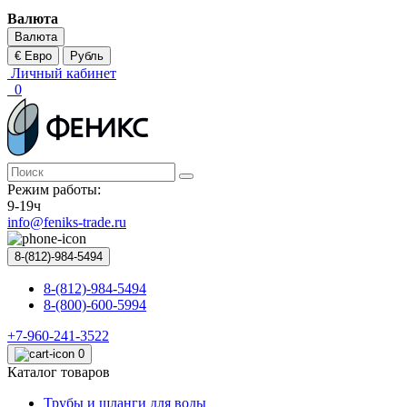
Валюта
Валюта
€ Евро
Рубль
Личный кабинет
0
Режим работы:
9-19ч
info@feniks-trade.ru
8-(812)-984-5494
8-(812)-984-5494
8-(800)-600-5994
+7-960-241-3522
0
Каталог товаров
Трубы и шланги для воды