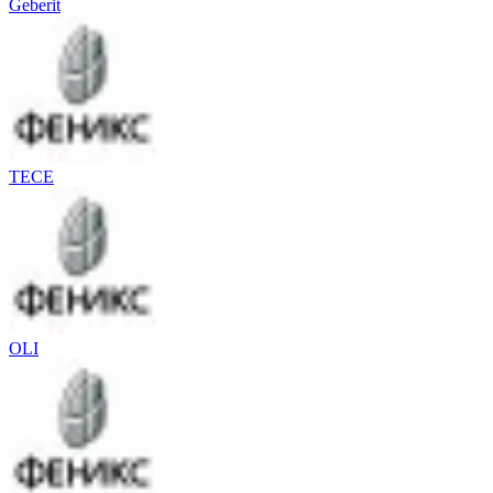
Geberit
TECE
OLI