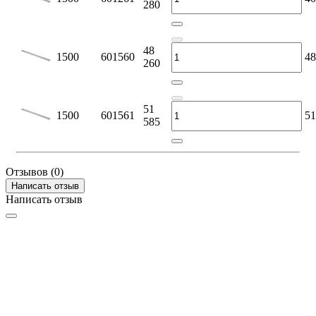
280
48
1500
601560
48
260
51
1500
601561
51
585
Отзывов (0)
Написать отзыв
Написать отзыв