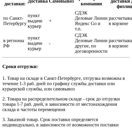
Доставка
Самовывоз
доставки 
доставки:
компании
физли
СДЭК
пункт
по Санкт-
Деловые Линии
рассчитыва
выдачи
+
Петербургу
Яндекс Go и
в корзине
курьер
т.п.
СДЭК
пункт
в регионы
Деловые Линии
рассчитыва
выдачи
-
РФ
другие, по
в корзине
курьер
договоренности
Сроки отгрузки:
1. Товар на складе в Санкт-Петербурге, отгрузка возможна в
течение 1-3 раб. дней по графику службы доставки или
курьерской службы, или самовывоз
2. Товара на распределительном складе - срок до отгрузки
товара 1-7 раб. дней, в зависимости от местонахождения
склада и частоты перемещения
3. Заказной товар. Срок поставки определяется
индивидуально, в зависимости от возможности поставки