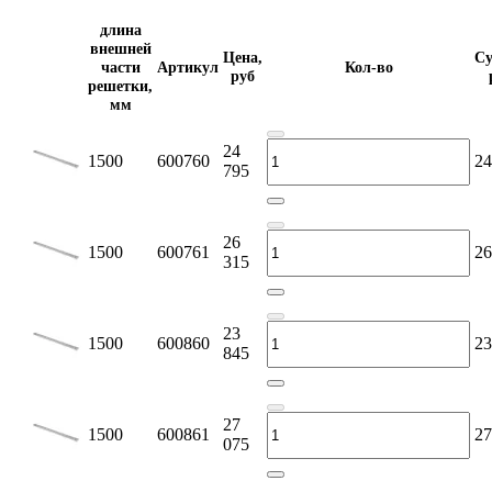
длина
внешней
Цена,
Су
части
Артикул
Кол-во
руб
решетки,
мм
24
1500
600760
24
795
26
1500
600761
26
315
23
1500
600860
23
845
27
1500
600861
27
075