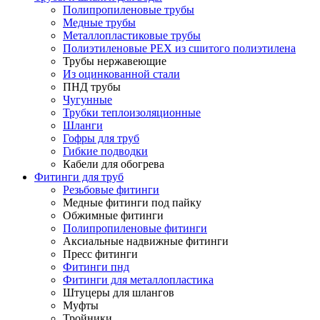
Полипропиленовые трубы
Медные трубы
Металлопластиковые трубы
Полиэтиленовые PEX из сшитого полиэтилена
Трубы нержавеющие
Из оцинкованной стали
ПНД трубы
Чугунные
Трубки теплоизоляционные
Шланги
Гофры для труб
Гибкие подводки
Кабели для обогрева
Фитинги для труб
Резьбовые фитинги
Медные фитинги под пайку
Обжимные фитинги
Полипропиленовые фитинги
Аксиальные надвижные фитинги
Пресс фитинги
Фитинги пнд
Фитинги для металлопластика
Штуцеры для шлангов
Муфты
Тройники