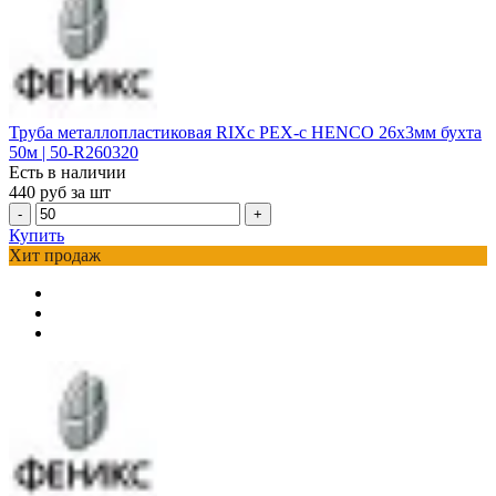
Труба металлопластиковая RIXc PEX-c HENCO 26х3мм бухта
50м | 50-R260320
Есть в наличии
440
руб за шт
-
+
Купить
Хит продаж