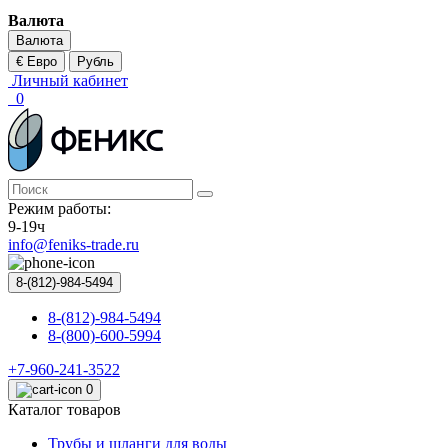
Валюта
Валюта
€ Евро
Рубль
Личный кабинет
0
Режим работы:
9-19ч
info@feniks-trade.ru
8-(812)-984-5494
8-(812)-984-5494
8-(800)-600-5994
+7-960-241-3522
0
Каталог товаров
Трубы и шланги для воды