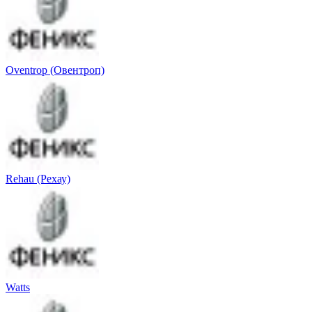
Oventrop (Овентроп)
Rehau (Рехау)
Watts