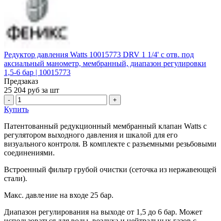
Редуктор давления Watts 10015773 DRV 1 1/4' с отв. под
аксиальный манометр, мембранный, диапазон регулировки
1,5-6 бар | 10015773
Предзаказ
25 204
руб за шт
-
+
Купить
Патентованный редукционный мембранный клапан Watts с
регулятором выходного давления и шкалой для его
визуального контроля. В комплекте с разъемными резьбовыми
соединениями.
Встроенный фильтр грубой очистки (сеточка из нержавеющей
стали).
Макс. давле
ние на входе 25 бар.
Диапазон регулирования на выходе от 1,5 до 6 бар. Может
использоваться для воды, воздуха и нейтральных газов с