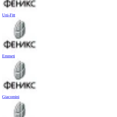
Uni-Fitt
Emmeti
Giacomini