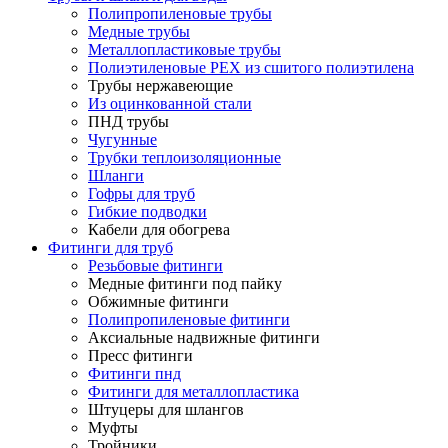
Полипропиленовые трубы
Медные трубы
Металлопластиковые трубы
Полиэтиленовые PEX из сшитого полиэтилена
Трубы нержавеющие
Из оцинкованной стали
ПНД трубы
Чугунные
Трубки теплоизоляционные
Шланги
Гофры для труб
Гибкие подводки
Кабели для обогрева
Фитинги для труб
Резьбовые фитинги
Медные фитинги под пайку
Обжимные фитинги
Полипропиленовые фитинги
Аксиальные надвижные фитинги
Пресс фитинги
Фитинги пнд
Фитинги для металлопластика
Штуцеры для шлангов
Муфты
Тройники