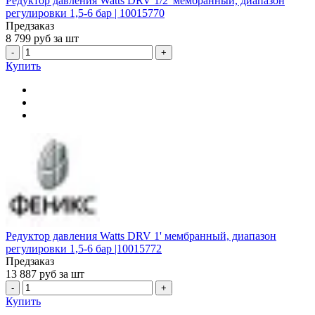
Редуктор давления Watts DRV 1/2' мембранный, диапазон
регулировки 1,5-6 бар | 10015770
Предзаказ
8 799
руб за шт
-
+
Купить
Редуктор давления Watts DRV 1' мембранный, диапазон
регулировки 1,5-6 бар |10015772
Предзаказ
13 887
руб за шт
-
+
Купить