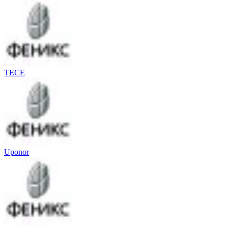
TECE
Uponor