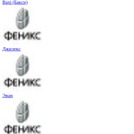
Baxi (Бакси)
Джилекс
Эван