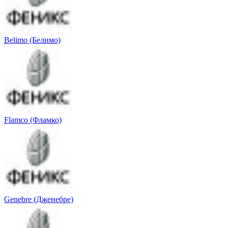
Belimo (Белимо)
Flamco (Фламко)
Genebre (Дженебре)