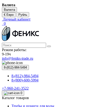
Валюта
Валюта
€ Евро
Рубль
Личный кабинет
0
Режим работы:
9-19ч
info@feniks-trade.ru
8-(812)-984-5494
8-(812)-984-5494
8-(800)-600-5994
+7-960-241-3522
0
Каталог товаров
Трубы и шланги для воды