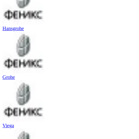
Hansgrohe
Grohe
Viega