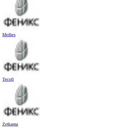
Meibes
Tecofi
Zetkama