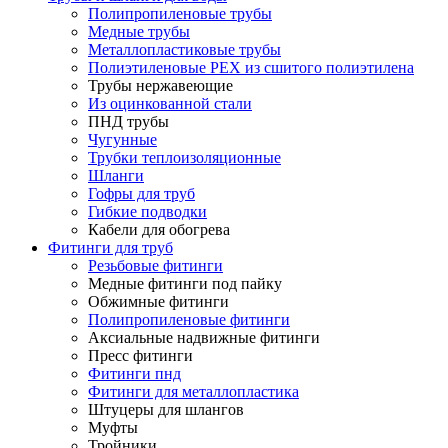
Полипропиленовые трубы
Медные трубы
Металлопластиковые трубы
Полиэтиленовые PEX из сшитого полиэтилена
Трубы нержавеющие
Из оцинкованной стали
ПНД трубы
Чугунные
Трубки теплоизоляционные
Шланги
Гофры для труб
Гибкие подводки
Кабели для обогрева
Фитинги для труб
Резьбовые фитинги
Медные фитинги под пайку
Обжимные фитинги
Полипропиленовые фитинги
Аксиальные надвижные фитинги
Пресс фитинги
Фитинги пнд
Фитинги для металлопластика
Штуцеры для шлангов
Муфты
Тройники