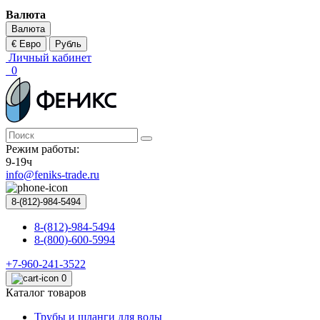
Валюта
Валюта
€ Евро
Рубль
Личный кабинет
0
Режим работы:
9-19ч
info@feniks-trade.ru
8-(812)-984-5494
8-(812)-984-5494
8-(800)-600-5994
+7-960-241-3522
0
Каталог товаров
Трубы и шланги для воды