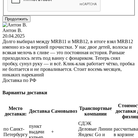
Продолжить
Антон В.
20.04.2025
Долго выбирал между MRB11 и MRB12, в итоге взял MRB12
именно из-за верхней прочистки. У нас двое детей, волосы и
всякая мелочь в сливе — это постоянная история. Раньше
приходилось лезть под ванну с фонариком. Теперь снял
пробку, сунул руку — и всё. Клик-клак работает чётко, пробка
не болтается и не проваливается. Стоит восемь месяцев,
никаких нареканий
Доставка по РФ
Варианты доставки
Стоимос
Место
Транспортные
Доставка
Самовывоз
доставки 
доставки:
компании
физли
СДЭК
пункт
по Санкт-
Деловые Линии
рассчитыва
выдачи
+
Петербургу
Яндекс Go и
в корзине
курьер