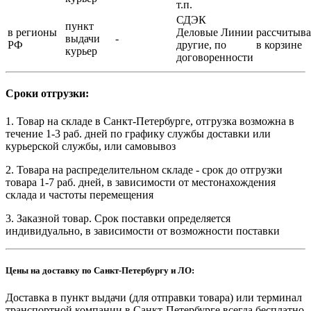
т.п.
СДЭК
пункт
в регионы
Деловые Линии
рассчитыва
выдачи
-
РФ
другие, по
в корзине
курьер
договоренности
Сроки отгрузки:
1. Товар на складе в Санкт-Петербурге, отгрузка возможна в
течение 1-3 раб. дней по графику службы доставки или
курьерской службы, или самовывоз
2. Товара на распределительном складе - срок до отгрузки
товара 1-7 раб. дней, в зависимости от местонахождения
склада и частоты перемещения
3. Заказной товар. Срок поставки определяется
индивидуально, в зависимости от возможности поставки
Цены на доставку по Санкт-Петербургу и ЛО:
Доставка в пункт выдачи (для отправки товара) или терминал
транспортной компании в Санкт-Петербурге всегда бесплатно