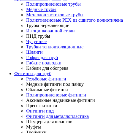
Полипропиленовые трубы
Медные трубы
Металлопластиковые трубы
Полиэтиленовые PEX из сшитого полиэтилена
Трубы нержавеющие
Из оцинкованной стали
ПНД трубы
Чугунные
Трубки теплоизоляционные
Шланги
Гофры для труб
Гибкие подводки
Кабели для обогрева
Фитинги для труб
Резьбовые фитинги
Медные фитинги под пайку
Обжимные фитинги
Полипропиленовые фитинги
Аксиальные надвижные фитинги
Пресс фитинги
Фитинги пнд
Фитинги для металлопластика
Штуцеры для шлангов
Муфты
Тройники