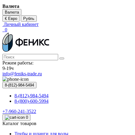
Валюта
Валюта
€ Евро
Рубль
Личный кабинет
0
Режим работы:
9-19ч
info@feniks-trade.ru
8-(812)-984-5494
8-(812)-984-5494
8-(800)-600-5994
+7-960-241-3522
0
Каталог товаров
Трубы и шланги для воды