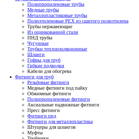
Полипропиленовые трубы
Медные трубы
Металлопластиковые трубы
Полиэтиленовые PEX из сшитого полиэтилена
Трубы нержавеющие
Из оцинкованной стали
ПНД трубы
Чугунные
Трубки теплоизоляционные
Шланги
Гофры для труб
Гибкие подводки
Кабели для обогрева
Фитинги для труб
Резьбовые фитинги
Медные фитинги под пайку
Обжимные фитинги
Полипропиленовые фитинги
Аксиальные надвижные фитинги
Пресс фитинги
Фитинги пнд
Фитинги для металлопластика
Штуцеры для шлангов
Муфты
Тройники