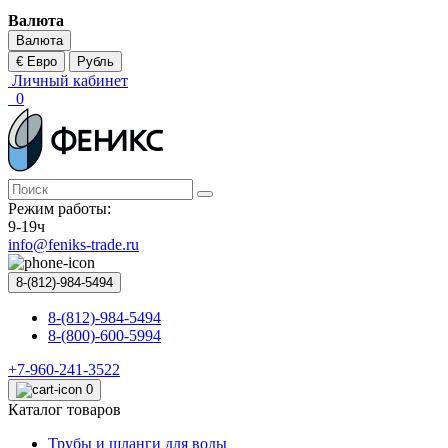
Валюта
Валюта
€ Евро
Рубль
Личный кабинет
0
Режим работы:
9-19ч
info@feniks-trade.ru
8-(812)-984-5494
8-(812)-984-5494
8-(800)-600-5994
+7-960-241-3522
0
Каталог товаров
Трубы и шланги для воды