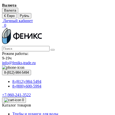
Валюта
Валюта
€ Евро
Рубль
Личный кабинет
0
Режим работы:
9-19ч
info@feniks-trade.ru
8-(812)-984-5494
8-(812)-984-5494
8-(800)-600-5994
+7-960-241-3522
0
Каталог товаров
Трубы и шланги для воды