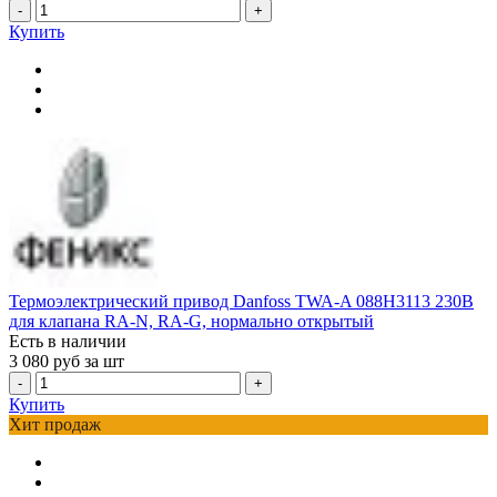
-
+
Купить
Термоэлектрический привод Danfoss TWA-A 088H3113 230В
для клапана RA-N, RA-G, нормально открытый
Есть в наличии
3 080
руб за шт
-
+
Купить
Хит продаж