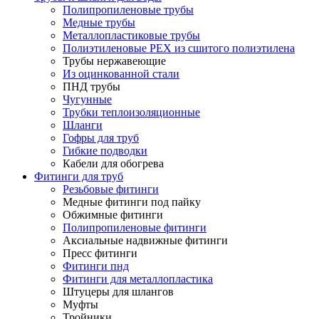
Полипропиленовые трубы
Медные трубы
Металлопластиковые трубы
Полиэтиленовые PEX из сшитого полиэтилена
Трубы нержавеющие
Из оцинкованной стали
ПНД трубы
Чугунные
Трубки теплоизоляционные
Шланги
Гофры для труб
Гибкие подводки
Кабели для обогрева
Фитинги для труб
Резьбовые фитинги
Медные фитинги под пайку
Обжимные фитинги
Полипропиленовые фитинги
Аксиальные надвижные фитинги
Пресс фитинги
Фитинги пнд
Фитинги для металлопластика
Штуцеры для шлангов
Муфты
Тройники