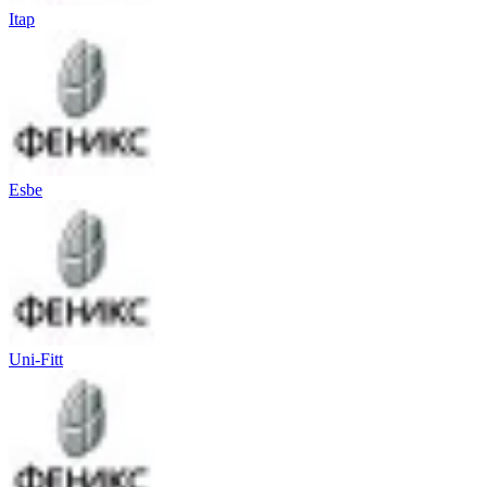
Itap
Esbe
Uni-Fitt