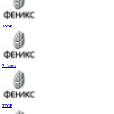
Tecofi
Zetkama
TECE