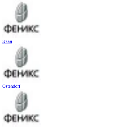
Эван
Ostendorf