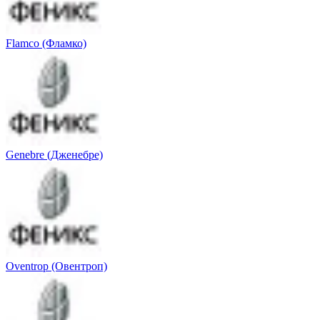
Flamco (Фламко)
Genebre (Дженебре)
Oventrop (Овентроп)