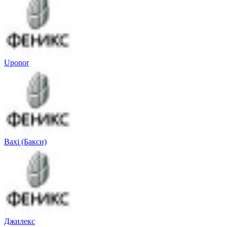
Uponor
Baxi (Бакси)
Джилекс