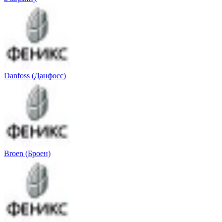
Danfoss (Данфосс)
Broen (Броен)