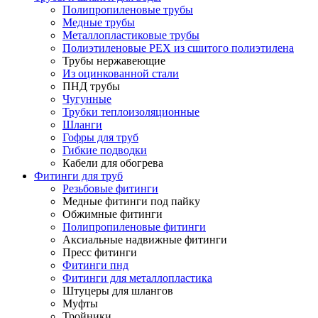
Полипропиленовые трубы
Медные трубы
Металлопластиковые трубы
Полиэтиленовые PEX из сшитого полиэтилена
Трубы нержавеющие
Из оцинкованной стали
ПНД трубы
Чугунные
Трубки теплоизоляционные
Шланги
Гофры для труб
Гибкие подводки
Кабели для обогрева
Фитинги для труб
Резьбовые фитинги
Медные фитинги под пайку
Обжимные фитинги
Полипропиленовые фитинги
Аксиальные надвижные фитинги
Пресс фитинги
Фитинги пнд
Фитинги для металлопластика
Штуцеры для шлангов
Муфты
Тройники