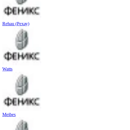
Rehau (Рехау)
Watts
Meibes