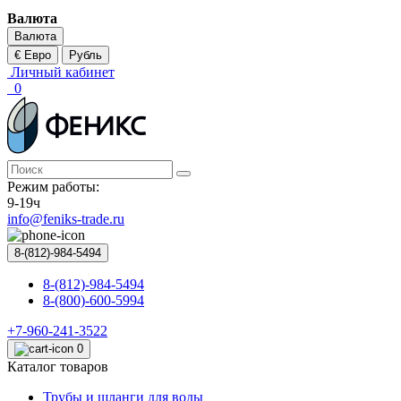
Валюта
Валюта
€ Евро
Рубль
Личный кабинет
0
Режим работы:
9-19ч
info@feniks-trade.ru
8-(812)-984-5494
8-(812)-984-5494
8-(800)-600-5994
+7-960-241-3522
0
Каталог товаров
Трубы и шланги для воды