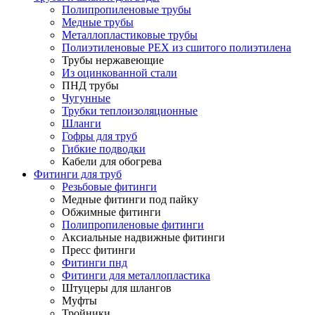
Полипропиленовые трубы
Медные трубы
Металлопластиковые трубы
Полиэтиленовые PEX из сшитого полиэтилена
Трубы нержавеющие
Из оцинкованной стали
ПНД трубы
Чугунные
Трубки теплоизоляционные
Шланги
Гофры для труб
Гибкие подводки
Кабели для обогрева
Фитинги для труб
Резьбовые фитинги
Медные фитинги под пайку
Обжимные фитинги
Полипропиленовые фитинги
Аксиальные надвижные фитинги
Пресс фитинги
Фитинги пнд
Фитинги для металлопластика
Штуцеры для шлангов
Муфты
Тройники