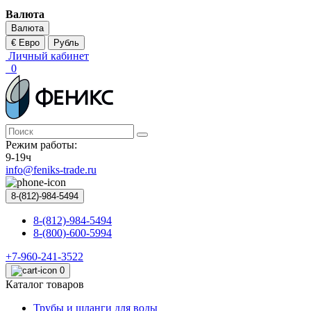
Валюта
Валюта
€ Евро
Рубль
Личный кабинет
0
Режим работы:
9-19ч
info@feniks-trade.ru
8-(812)-984-5494
8-(812)-984-5494
8-(800)-600-5994
+7-960-241-3522
0
Каталог товаров
Трубы и шланги для воды