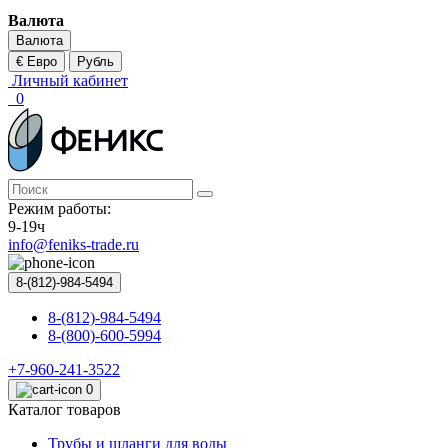
Валюта
Валюта
€ Евро
Рубль
Личный кабинет
0
Режим работы:
9-19ч
info@feniks-trade.ru
8-(812)-984-5494
8-(812)-984-5494
8-(800)-600-5994
+7-960-241-3522
0
Каталог товаров
Трубы и шланги для воды