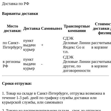
Доставка по РФ
Варианты доставки
Стоимос
Место
Транспортные
Доставка
Самовывоз
доставки 
доставки:
компании
физли
СДЭК
пункт
по Санкт-
Деловые Линии
рассчитыва
выдачи
+
Петербургу
Яндекс Go и
в корзине
курьер
т.п.
СДЭК
пункт
в регионы
Деловые Линии
рассчитыва
выдачи
-
РФ
другие, по
в корзине
курьер
договоренности
Сроки отгрузки:
1. Товар на складе в Санкт-Петербурге, отгрузка возможна в
течение 1-3 раб. дней по графику службы доставки или
курьерской службы, или самовывоз
2. Товара на распределительном складе - срок до отгрузки