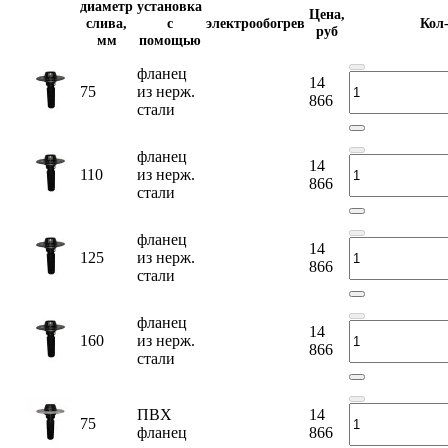
диаметр
установка
Цена,
слива,
с
электрообогрев
Кол
руб
мм
помощью
фланец
14
75
из нерж.
866
стали
фланец
14
110
из нерж.
866
стали
фланец
14
125
из нерж.
866
стали
фланец
14
160
из нерж.
866
стали
ПВХ
14
75
фланец
866