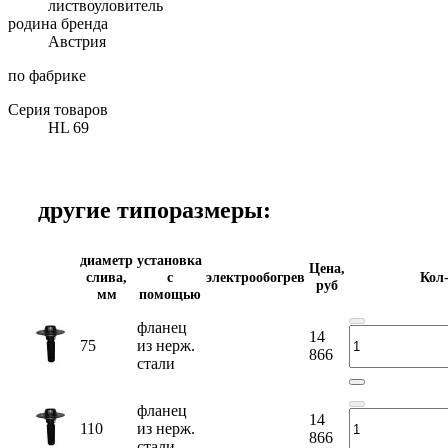
листвоуловитель
родина бренда
Австрия
по фабрике
Серия товаров
HL 69
другие типоразмеры:
диаметр
установка
Цена,
слива,
с
электрообогрев
Кол
руб
мм
помощью
фланец
14
75
из нерж.
866
стали
фланец
14
110
из нерж.
866
стали