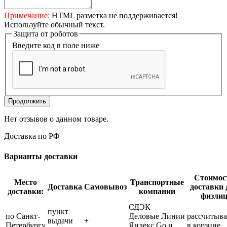
Примечание:
HTML разметка не поддерживается!
Используйте обычный текст.
Защита от роботов
Введите код в поле ниже
Продолжить
Нет отзывов о данном товаре.
Доставка по РФ
Варианты доставки
Стоимос
Место
Транспортные
Доставка
Самовывоз
доставки 
доставки:
компании
физли
СДЭК
пункт
по Санкт-
Деловые Линии
рассчитыва
выдачи
+
Петербургу
Яндекс Go и
в корзине