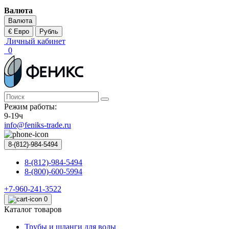
Валюта
Валюта
€ Евро
Рубль
Личный кабинет
0
Режим работы:
9-19ч
info@feniks-trade.ru
8-(812)-984-5494
8-(812)-984-5494
8-(800)-600-5994
+7-960-241-3522
0
Каталог товаров
Трубы и шланги для воды