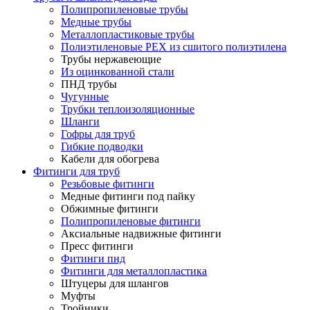
Полипропиленовые трубы
Медные трубы
Металлопластиковые трубы
Полиэтиленовые PEX из сшитого полиэтилена
Трубы нержавеющие
Из оцинкованной стали
ПНД трубы
Чугунные
Трубки теплоизоляционные
Шланги
Гофры для труб
Гибкие подводки
Кабели для обогрева
Фитинги для труб
Резьбовые фитинги
Медные фитинги под пайку
Обжимные фитинги
Полипропиленовые фитинги
Аксиальные надвижные фитинги
Пресс фитинги
Фитинги пнд
Фитинги для металлопластика
Штуцеры для шлангов
Муфты
Тройники