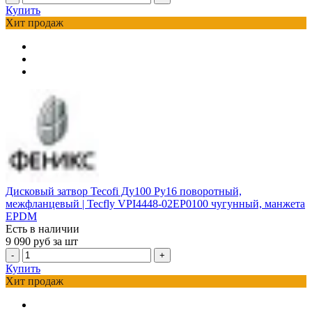
Купить
Хит продаж
Дисковый затвор Tecofi Ду100 Ру16 поворотный,
межфланцевый | Tecfly VPI4448-02EP0100 чугунный, манжета
EPDM
Есть в наличии
9 090
руб за шт
-
+
Купить
Хит продаж