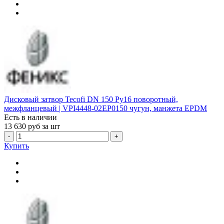
Дисковый затвор Tecofi DN 150 Ру16 поворотный,
межфланцевый | VPI4448-02EP0150 чугун, манжета EPDM
Есть в наличии
13 630
руб за шт
-
+
Купить