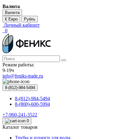
Валюта
Валюта
€ Евро
Рубль
Личный кабинет
0
Режим работы:
9-19ч
info@feniks-trade.ru
8-(812)-984-5494
8-(812)-984-5494
8-(800)-600-5994
+7-960-241-3522
0
Каталог товаров
Трубы и шланги для воды