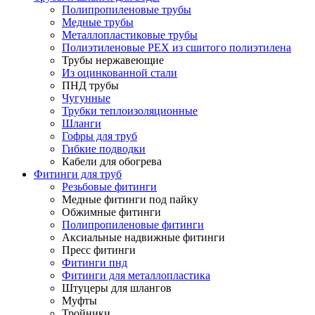
Полипропиленовые трубы
Медные трубы
Металлопластиковые трубы
Полиэтиленовые PEX из сшитого полиэтилена
Трубы нержавеющие
Из оцинкованной стали
ПНД трубы
Чугунные
Трубки теплоизоляционные
Шланги
Гофры для труб
Гибкие подводки
Кабели для обогрева
Фитинги для труб
Резьбовые фитинги
Медные фитинги под пайку
Обжимные фитинги
Полипропиленовые фитинги
Аксиальные надвижные фитинги
Пресс фитинги
Фитинги пнд
Фитинги для металлопластика
Штуцеры для шлангов
Муфты
Тройники