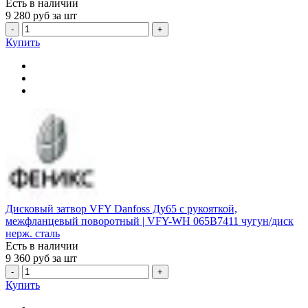
Есть в наличии
9 280
руб за шт
-
+
Купить
Дисковый затвор VFY Danfoss Ду65 с рукояткой,
межфланцевый поворотный | VFY-WH 065B7411 чугун/диск
нерж. сталь
Есть в наличии
9 360
руб за шт
-
+
Купить