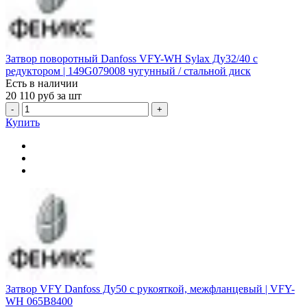
Затвор поворотный Danfoss VFY-WH Sylax Ду32/40 с
редуктором | 149G079008 чугунный / стальной диск
Есть в наличии
20 110
руб за шт
-
+
Купить
Затвор VFY Danfoss Ду50 с рукояткой, межфланцевый | VFY-
WH 065B8400