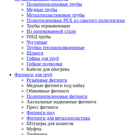
Полипропиленовые трубы
Медные трубы
Металлопластиковые трубы
Полиэтиленовые PEX из сшитого полиэтилена
Трубы нержавеющие
Из оцинкованной стали
ПНД трубы
Чугунные
Трубки теплоизоляционные
Шланги
Гофры для труб
Гибкие подводки
Кабели для обогрева
Фитинги для труб
Резьбовые фитинги
Медные фитинги под пайку
Обжимные фитинги
Полипропиленовые фитинги
Аксиальные надвижные фитинги
Пресс фитинги
Фитинги пнд
Фитинги для металлопластика
Штуцеры для шлангов
Муфты
Тройники