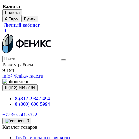
Валюта
Валюта
€ Евро
Рубль
Личный кабинет
0
Режим работы:
9-19ч
info@feniks-trade.ru
8-(812)-984-5494
8-(812)-984-5494
8-(800)-600-5994
+7-960-241-3522
0
Каталог товаров
Трубы и шланги для воды