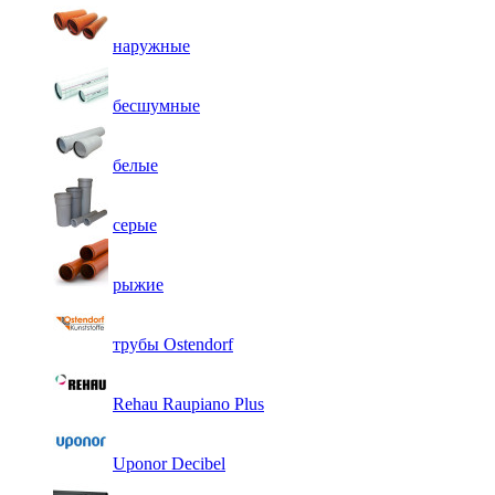
наружные
бесшумные
белые
серые
рыжие
трубы Ostendorf
Rehau Raupiano Plus
Uponor Decibel