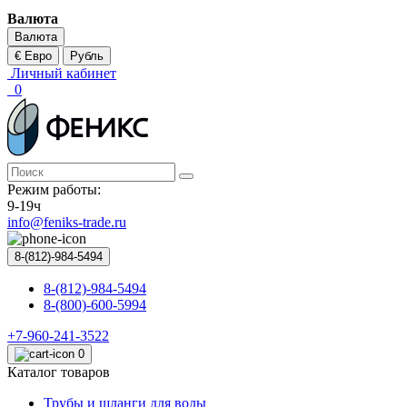
Валюта
Валюта
€ Евро
Рубль
Личный кабинет
0
Режим работы:
9-19ч
info@feniks-trade.ru
8-(812)-984-5494
8-(812)-984-5494
8-(800)-600-5994
+7-960-241-3522
0
Каталог товаров
Трубы и шланги для воды