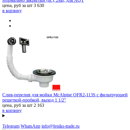
Нормально закрытый (nc), 24В, для AQT
цена, руб за шт
3 630
в корзину
Слив-перелив для мойки McAlpine OFR2-113S с фильтрующей
решеткой-пробкой, выход 1 1/2"
цена, руб за шт
2 163
в корзину
Telegram
WhatsApp
info@feniks-trade.ru