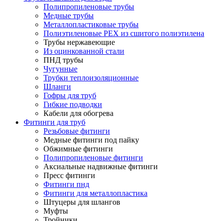
Полипропиленовые трубы
Медные трубы
Металлопластиковые трубы
Полиэтиленовые PEX из сшитого полиэтилена
Трубы нержавеющие
Из оцинкованной стали
ПНД трубы
Чугунные
Трубки теплоизоляционные
Шланги
Гофры для труб
Гибкие подводки
Кабели для обогрева
Фитинги для труб
Резьбовые фитинги
Медные фитинги под пайку
Обжимные фитинги
Полипропиленовые фитинги
Аксиальные надвижные фитинги
Пресс фитинги
Фитинги пнд
Фитинги для металлопластика
Штуцеры для шлангов
Муфты
Тройники