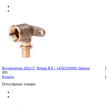
Водорозетка 20x1/2" Rehau RX+ 14563593001 бронза
В
995
1
Купить
К
Популярные товары