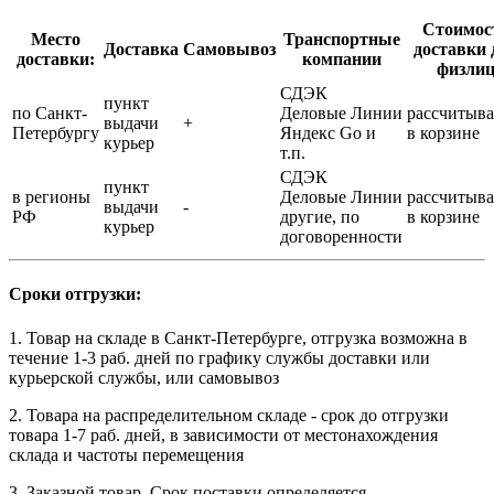
Стоимос
Место
Транспортные
Доставка
Самовывоз
доставки 
доставки:
компании
физли
СДЭК
пункт
по Санкт-
Деловые Линии
рассчитыва
выдачи
+
Петербургу
Яндекс Go и
в корзине
курьер
т.п.
СДЭК
пункт
в регионы
Деловые Линии
рассчитыва
выдачи
-
РФ
другие, по
в корзине
курьер
договоренности
Сроки отгрузки:
1. Товар на складе в Санкт-Петербурге, отгрузка возможна в
течение 1-3 раб. дней по графику службы доставки или
курьерской службы, или самовывоз
2. Товара на распределительном складе - срок до отгрузки
товара 1-7 раб. дней, в зависимости от местонахождения
склада и частоты перемещения
3. Заказной товар. Срок поставки определяется