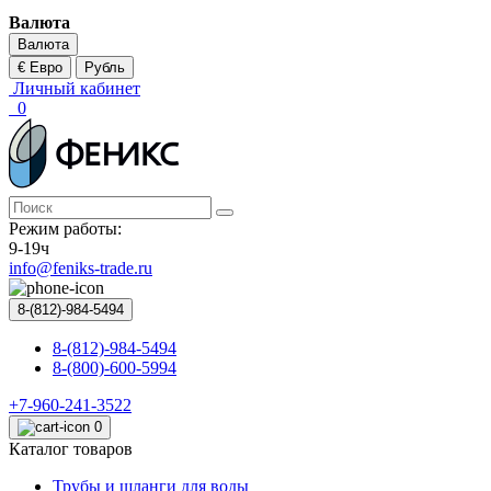
Валюта
Валюта
€ Евро
Рубль
Личный кабинет
0
Режим работы:
9-19ч
info@feniks-trade.ru
8-(812)-984-5494
8-(812)-984-5494
8-(800)-600-5994
+7-960-241-3522
0
Каталог товаров
Трубы и шланги для воды