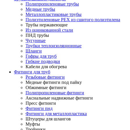
Полипропиленовые трубы
Медные трубы
Металлопластиковые трубы
Полиэтиленовые PEX из сшитого полиэтилена
Трубы нержавеющие
Из оцинкованной стали
ПНД трубы
Чугунные
Трубки теплоизоляционные
Шланги
Гофры для труб
Гибкие подводки
Кабели для обогрева
Фитинги для труб
Резьбовые фитинги
Медные фитинги под пайку
Обжимные фитинги
Полипропиленовые фитинги
Аксиальные надвижные фитинги
Пресс фитинги
Фитинги пнд
Фитинги для металлопластика
Штуцеры для шлангов
Муфты
Тройники