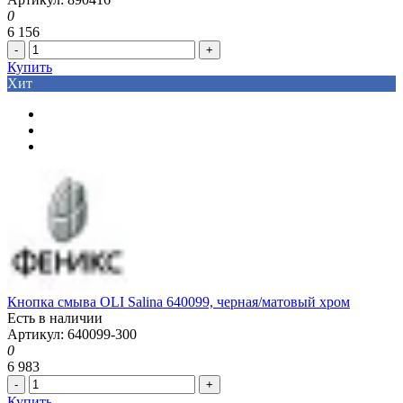
0
6 156
-
+
Купить
Хит
Кнопка смыва OLI Salina 640099, черная/матовый хром
Есть в наличии
Артикул: 640099-300
0
6 983
-
+
Купить