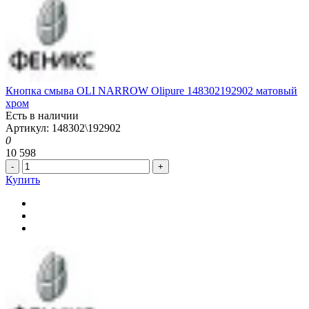
Кнопка смыва OLI NARROW Olipure 148302192902 матовый
хром
Есть в наличии
Артикул: 148302\192902
0
10 598
-
+
Купить