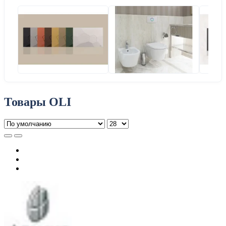
Инсталляция OLI 80
Арматура для бачка унитаза
21
18
Арматура для бачка унитаза OLI
18
Комплект с инсталляцией и кнопкой
Oli Slim
18
15
Заливной механизм для унитаза
Сливная арматура бачка
12
11
Стандартные инсталляции (50х112)
Узкие инсталляции
11
11
Товары OLI
Все товары