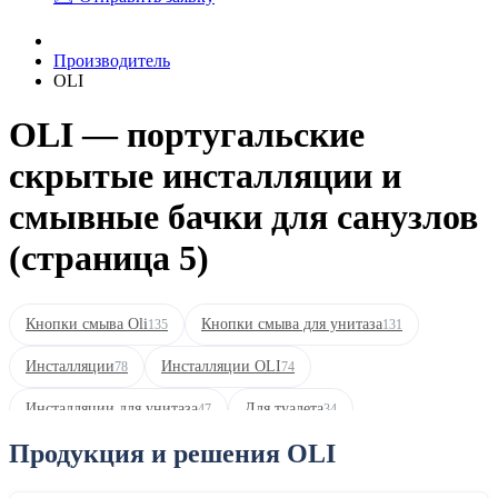
Производитель
OLI
OLI — португальские
скрытые инсталляции и
смывные бачки для санузлов
(страница 5)
Кнопки смыва Oli
Кнопки смыва для унитаза
135
131
Инсталляции
Инсталляции OLI
78
74
Инсталляции для унитаза
Для туалета
47
34
Продукция и решения OLI
Кнопки смыва хром
Кнопки смыва черные
29
24
Кнопки смыва матовый хром
Кнопки смыва белые
24
23