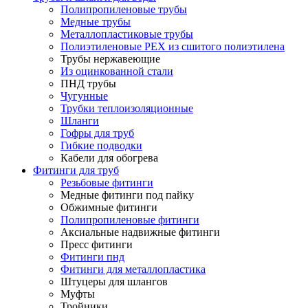
Полипропиленовые трубы
Медные трубы
Металлопластиковые трубы
Полиэтиленовые PEX из сшитого полиэтилена
Трубы нержавеющие
Из оцинкованной стали
ПНД трубы
Чугунные
Трубки теплоизоляционные
Шланги
Гофры для труб
Гибкие подводки
Кабели для обогрева
Фитинги для труб
Резьбовые фитинги
Медные фитинги под пайку
Обжимные фитинги
Полипропиленовые фитинги
Аксиальные надвижные фитинги
Пресс фитинги
Фитинги пнд
Фитинги для металлопластика
Штуцеры для шлангов
Муфты
Тройники