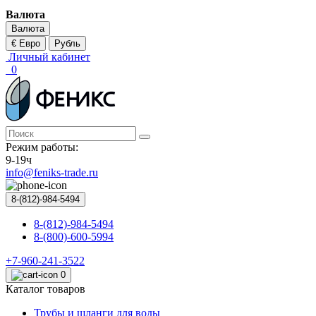
Валюта
Валюта
€ Евро
Рубль
Личный кабинет
0
Режим работы:
9-19ч
info@feniks-trade.ru
8-(812)-984-5494
8-(812)-984-5494
8-(800)-600-5994
+7-960-241-3522
0
Каталог товаров
Трубы и шланги для воды