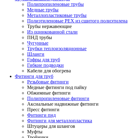
Полипропиленовые трубы
Медные трубы
Металлопластиковые трубы
Полиэтиленовые PEX из сшитого полиэтилена
Трубы нержавеющие
Из оцинкованной стали
ПНД трубы
Чугунные
Трубки теплоизоляционные
Шланги
Гофры для труб
Гибкие подводки
Кабели для обогрева
Фитинги для труб
Резьбовые фитинги
Медные фитинги под пайку
Обжимные фитинги
Полипропиленовые фитинги
Аксиальные надвижные фитинги
Пресс фитинги
Фитинги пнд
Фитинги для металлопластика
Штуцеры для шлангов
Муфты
Тройники