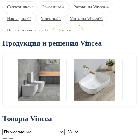
Сантехника
Раковины
Раковины Vincea
57
34
34
Накладные
Унитазы
Унитазы Vincea
32
23
23
Подвесные унитазы
Все товары
15
Продукция и решения Vincea
Товары Vincea