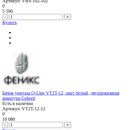
Артикул: VBS-102-102
0
5 590
-
+
Купить
Бачок унитаза Q-Line VT2T-12, цвет белый, двухрежимная
арматура Geberit
Есть в наличии
Артикул: VT2T-12-12
0
10 080
-
+