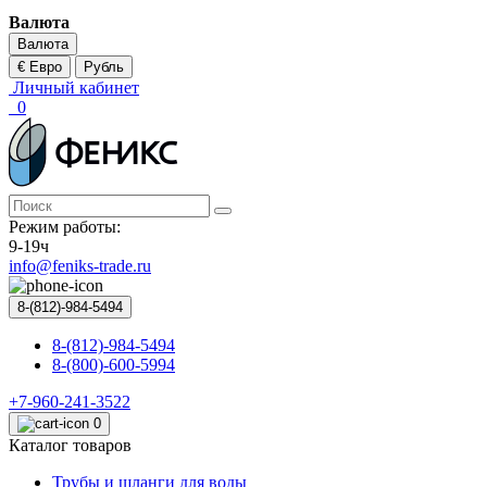
Валюта
Валюта
€ Евро
Рубль
Личный кабинет
0
Режим работы:
9-19ч
info@feniks-trade.ru
8-(812)-984-5494
8-(812)-984-5494
8-(800)-600-5994
+7-960-241-3522
0
Каталог товаров
Трубы и шланги для воды