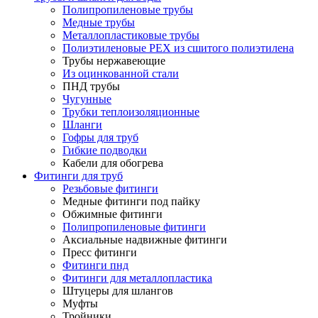
Полипропиленовые трубы
Медные трубы
Металлопластиковые трубы
Полиэтиленовые PEX из сшитого полиэтилена
Трубы нержавеющие
Из оцинкованной стали
ПНД трубы
Чугунные
Трубки теплоизоляционные
Шланги
Гофры для труб
Гибкие подводки
Кабели для обогрева
Фитинги для труб
Резьбовые фитинги
Медные фитинги под пайку
Обжимные фитинги
Полипропиленовые фитинги
Аксиальные надвижные фитинги
Пресс фитинги
Фитинги пнд
Фитинги для металлопластика
Штуцеры для шлангов
Муфты
Тройники