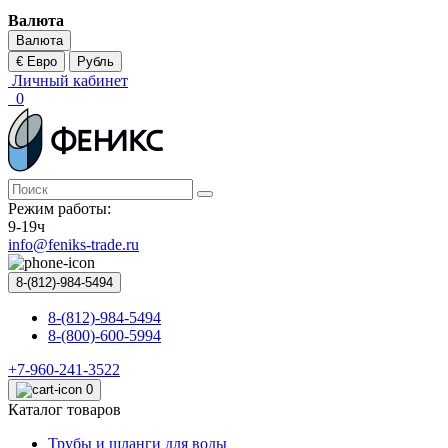
Валюта
Валюта
€ Евро
Рубль
Личный кабинет
0
Режим работы:
9-19ч
info@feniks-trade.ru
8-(812)-984-5494
8-(812)-984-5494
8-(800)-600-5994
+7-960-241-3522
0
Каталог товаров
Трубы и шланги для воды