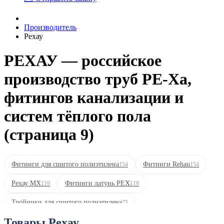
Производитель
Рехау
РЕХАУ — российское
производство труб PE-Xa,
фитингов канализации и
систем тёплого пола
(страница 9)
Фитинги для сшитого полиэтилена
Фитинги Rehau
154
154
Рехау MX
Фитинги латунь PEX
119
119
Тройники для сшитого полиэтилена
75
Товары Рехау
Панели смыва Рехау NOVAFLOW
68