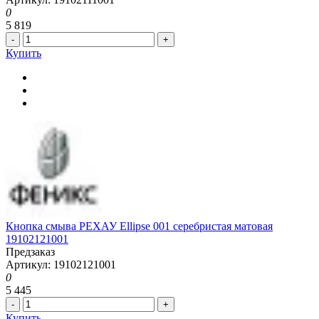
0
5 819
-
+
Купить
Кнопка смыва РЕХАУ Ellipse 001 серебристая матовая
19102121001
Предзаказ
Артикул: 19102121001
0
5 445
-
+
Купить