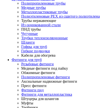
Полипропиленовые трубы
Медные трубы
Металлопластиковые трубы
Полиэтиленовые PEX из сшитого полиэтилена
Трубы нержавеющие
Из оцинкованной стали
ПНД трубы
Чугунные
Трубки теплоизоляционные
Шланги
Гофры для труб
Гибкие подводки
Кабели для обогрева
Фитинги для труб
Резьбовые фитинги
Медные фитинги под пайку
Обжимные фитинги
Полипропиленовые фитинги
Аксиальные надвижные фитинги
Пресс фитинги
Фитинги пнд
Фитинги для металлопластика
Штуцеры для шлангов
Муфты
Тройники