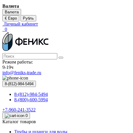
Валюта
Валюта
€ Евро
Рубль
Личный кабинет
0
Режим работы:
9-19ч
info@feniks-trade.ru
8-(812)-984-5494
8-(812)-984-5494
8-(800)-600-5994
+7-960-241-3522
0
Каталог товаров
Трубы и шланги для воды